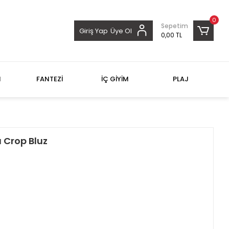
0
Sepetim
Giriş Yap
Üye Ol
0,00 TL
M
FANTEZİ
İÇ GİYİM
PLAJ
 Crop Bluz