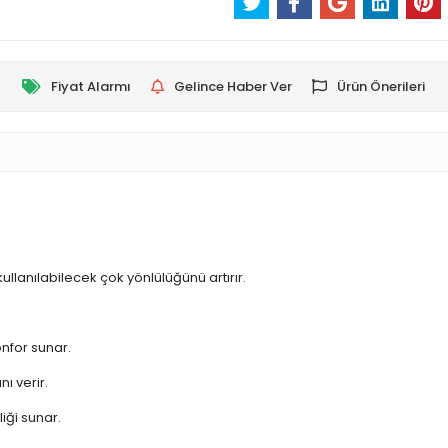
Fiyat Alarmı
Gelince Haber Ver
Ürün Önerileri
lanılabilecek çok yönlülüğünü artırır.
nfor sunar.
ı verir.
iği sunar.