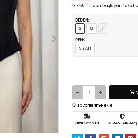
137,50 TL 'den başlayan taksitle
BEDEN:
S
M
L
RENK:
SİYAH
Favorilerime ekle
Hızlı Gönderi
Güvenli Alışveriş