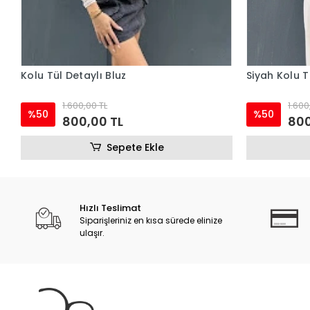
Kolu Tül Detaylı Bluz
Siyah Kolu T
1.600,00 TL
1.600
%50
%50
800,00 TL
800
Sepete Ekle
Hızlı Teslimat
Siparişleriniz en kısa sürede elinize
ulaşır.