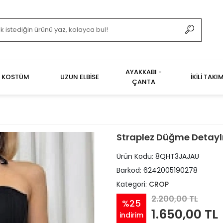
AYAKKABI -
KOSTÜM
UZUN ELBİSE
İKİLİ TAKI
ÇANTA
Straplez Düğme Detaylı
Ürün Kodu:
8QHT3JAJAU
Barkod:
6242005190278
Kategori:
CROP
2.200,00 TL
%25
1.650,00 TL
indirim