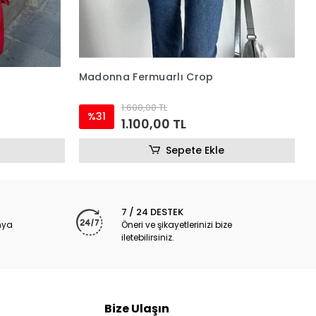
F
Madonna Fermuarlı Crop
1.600,00 TL
%31
1.100,00 TL
Sepete Ekle
7 / 24 DESTEK
nya
Öneri ve şikayetlerinizi bize
iletebilirsiniz.
Bize Ulaşın