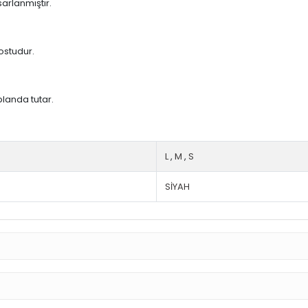
arlanmıştır.
ostudur.
planda tutar.
L
,
M
,
S
SİYAH