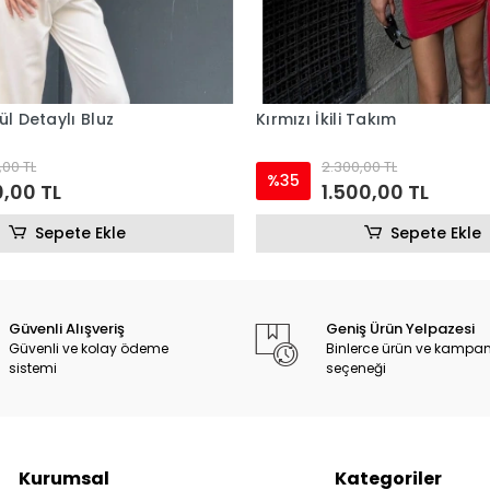
ül Detaylı Bluz
Kırmızı İkili Takım
,00 TL
2.300,00 TL
%35
,00 TL
1.500,00 TL
Sepete Ekle
Sepete Ekle
Güvenli Alışveriş
Geniş Ürün Yelpazesi
Güvenli ve kolay ödeme
Binlerce ürün ve kampa
sistemi
seçeneği
Kurumsal
Kategoriler