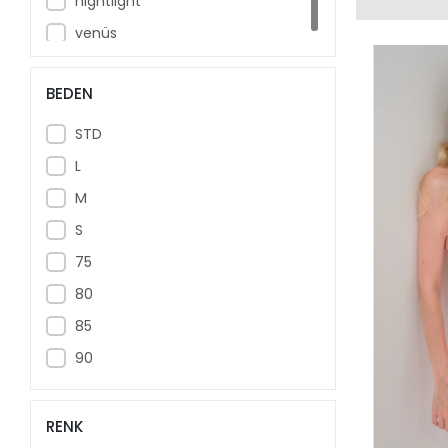
nıghtlıght
venüs
BEDEN
STD
L
M
S
75
80
85
90
RENK