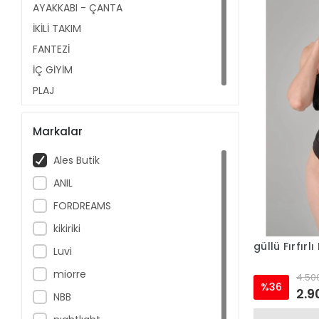
AYAKKABI - ÇANTA
İKİLİ TAKIM
FANTEZİ
İÇ GİYİM
PLAJ
Markalar
Ales Butik
ANIL
FORDREAMS
kikiriki
güllü Fırfırl
Luvi
miorre
4.500
%36
2.9
NBB