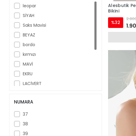
Alesbutik 
leopar
Bikini
SİYAH
2.800
%32
1.9
Saks Mavisi
BEYAZ
bordo
kırmızı
MAVİ
EKRU
LACİVERT
PEMBE
NUMARA
GRİ
TABA
37
sarı
38
YEŞİL
39