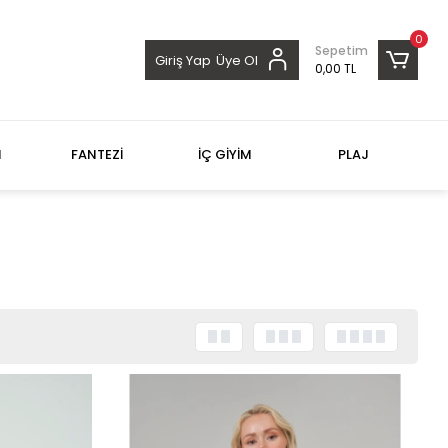
0
Sepetim
Giriş Yap
Üye Ol
0,00 TL
M
FANTEZİ
İÇ GİYİM
PLAJ