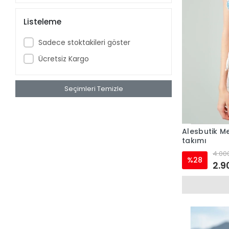
Listeleme
Sadece stoktakileri göster
Ücretsiz Kargo
Seçimleri Temizle
Alesbutik Me
takımı
4.000
%28
2.9