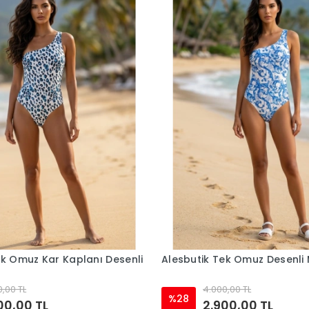
ek Omuz Kar Kaplanı Desenli
Alesbutik Tek Omuz Desenli
,00 TL
4.000,00 TL
%28
00,00 TL
2.900,00 TL