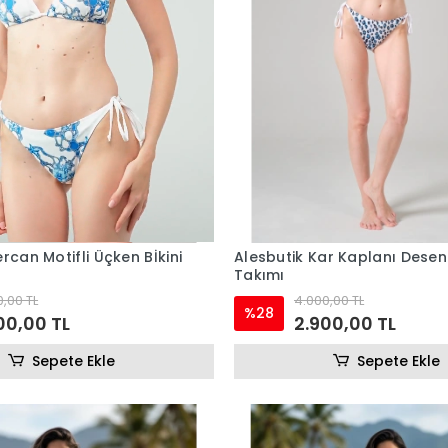
rcan Motifli Üçken Bİkini
Alesbutik Kar Kaplanı Desenli Bikini
Takımı
,00 TL
4.000,00 TL
%28
00,00 TL
2.900,00 TL
Sepete Ekle
Sepete Ekle