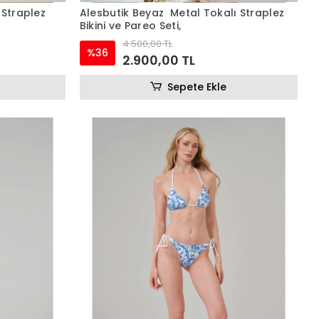
 Straplez
Alesbutik Beyaz Metal Tokalı Straplez
Bikini ve Pareo Seti,
4.500,00 TL
%36
2.900,00 TL
Sepete Ekle