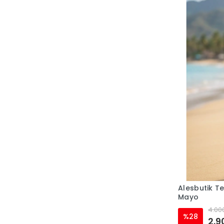
Alesbutik T
Mayo
4.000
%28
2.9