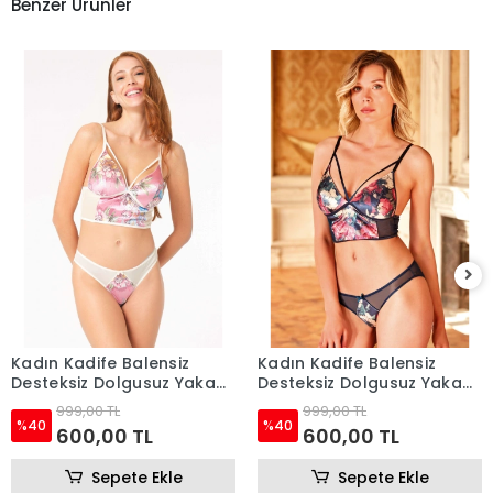
Benzer Ürünler
Kadın Kadife Balensiz
Kadın Kadife Balensiz
Desteksiz Dolgusuz Yaka
Desteksiz Dolgusuz Yaka
Detaylı Çiçek Baskılı Bralet
Detaylı Çiçek Baskılı Bralet
999,00 TL
999,00 TL
Sütyen ve Slip Takım (4222
Sütyen ve Slip Takım
%40
%40
600,00 TL
600,00 TL
(4219)
Sepete Ekle
Sepete Ekle