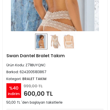
Swan Dantel Bralet Takım
Ürün Kodu:
Z71IBUYQNC
Barkod:
6242005183867
Kategori:
BRALET TAKIM
999,00 TL
%40
600,00 TL
indirim
50,00 TL 'den başlayan taksitlerle