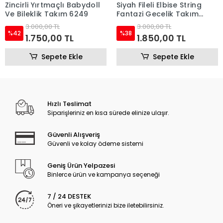
Zincirli Yırtmaçlı Babydoll
Siyah Fileli Elbise String
Ve Bileklik Takım 6249
Fantazi Gecelik Takım
6092
3.000,00 TL
3.000,00 TL
%42
%38
1.750,00 TL
1.850,00 TL
Sepete Ekle
Sepete Ekle
Hızlı Teslimat
Siparişleriniz en kısa sürede elinize ulaşır.
Güvenli Alışveriş
Güvenli ve kolay ödeme sistemi
Geniş Ürün Yelpazesi
Binlerce ürün ve kampanya seçeneği
7 / 24 DESTEK
Öneri ve şikayetlerinizi bize iletebilirsiniz.