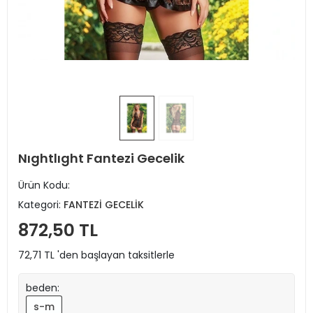
Nıghtlıght Fantezi Gecelik
Ürün Kodu:
Kategori:
FANTEZİ GECELİK
872,50 TL
72,71 TL 'den başlayan taksitlerle
beden:
s-m