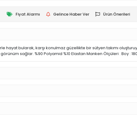
Fiyat Alarmı
Gelince Haber Ver
Ürün Önerileri
hayat bularak, karşı konulmaz güzellikte bir sütyen takımı oluşturuyor.
örünüm sağlar. %90 Polyamid %10 Elastan Manken Ölçüleri : Boy : 180 G