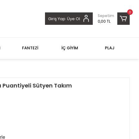
0
Sepetim
Giriş Yap
Üye Ol
0,00 TL
M
FANTEZİ
İÇ GİYİM
PLAJ
 Puantiyeli Sütyen Takım
rle