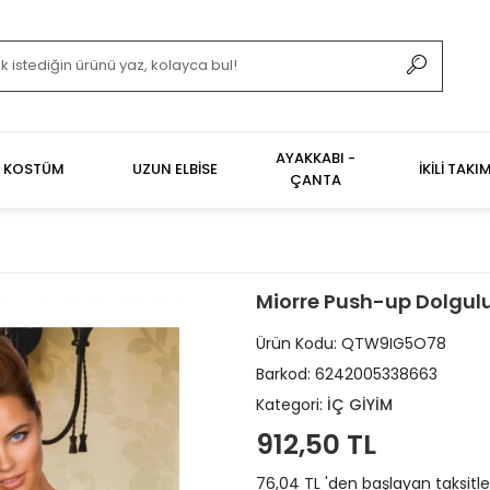
AYAKKABI -
KOSTÜM
UZUN ELBİSE
İKİLİ TAKI
ÇANTA
Miorre Push-up Dolgulu
Ürün Kodu:
QTW9IG5O78
Barkod:
6242005338663
Kategori:
İÇ GİYİM
912,50 TL
76,04 TL 'den başlayan taksitle