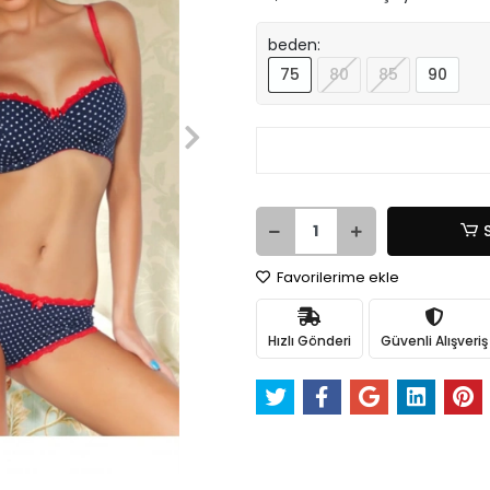
beden:
75
80
85
90
Favorilerime ekle
Hızlı Gönderi
Güvenli Alışveriş