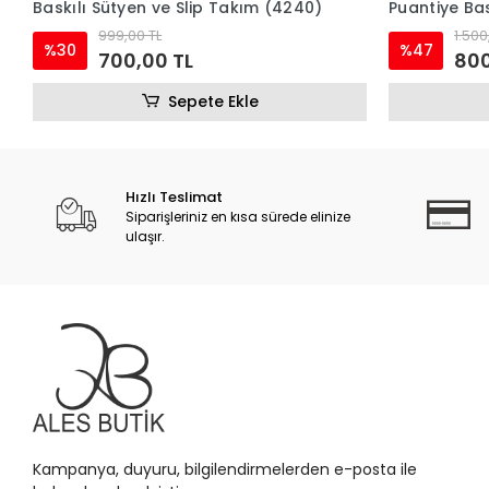
Baskılı Sütyen ve Slip Takım (4240)
Puantiye Bas
(4241)
999,00 TL
1.500
%30
%47
700,00 TL
800
Sepete Ekle
Hızlı Teslimat
Siparişleriniz en kısa sürede elinize
ulaşır.
Kampanya, duyuru, bilgilendirmelerden e-posta ile