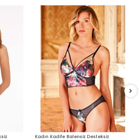
D
U
ksiz
Kadın Kadife Balensiz Desteksiz