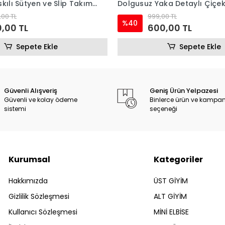
kılı Sütyen ve Slip Takım
Dolgusuz Yaka Detaylı Çiçek
Bralet Sütyen ve Slip Takım
,00 TL
999,00 TL
%40
,00 TL
600,00 TL
Sepete Ekle
Sepete Ekle
Güvenli Alışveriş
Geniş Ürün Yelpazesi
Güvenli ve kolay ödeme
Binlerce ürün ve kampa
sistemi
seçeneği
Kurumsal
Kategoriler
Hakkımızda
ÜST GİYİM
Gizlilik Sözleşmesi
ALT GİYİM
Kullanıcı Sözleşmesi
MİNİ ELBİSE