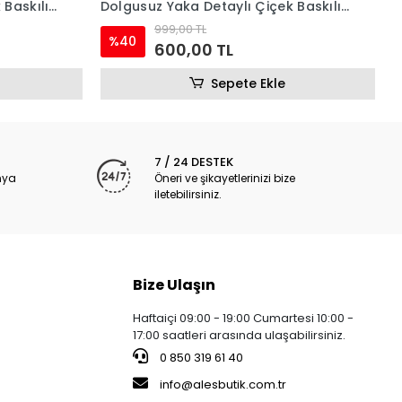
 Baskılı
Dolgusuz Yaka Detaylı Çiçek Baskılı
 (4222
Bralet Sütyen ve Slip Takım (4219)
999,00 TL
%40
600,00 TL
Sepete Ekle
7 / 24 DESTEK
nya
Öneri ve şikayetlerinizi bize
iletebilirsiniz.
Bize Ulaşın
Haftaiçi 09:00 - 19:00 Cumartesi 10:00 -
17:00 saatleri arasında ulaşabilirsiniz.
0 850 319 61 40
info@alesbutik.com.tr