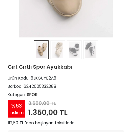
Cırt Cırtlı Spor Ayakkabı
Ürün Kodu:
8JKGUYB2A8
Barkod:
6242005332388
Kategori:
SPOR
3.600,00 TL
%63
1.350,00 TL
indirim
112,50 TL 'den başlayan taksitlerle