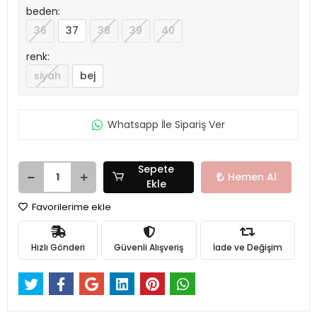
beden:
36
37
38
39
40
renk:
siyah
bej
Whatsapp İle Sipariş Ver
Sepete
Hemen Al
Ekle
Favorilerime ekle
Hızlı Gönderi
Güvenli Alışveriş
İade ve Değişim