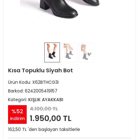
Kısa Topuklu Siyah Bot
Ürün Kodu:
X62BTHCG3I
Barkod:
6242005419157
Kategori:
KIŞLIK AYAKKABI
4.100,00 TL
%52
1.950,00 TL
indirim
162,50 TL 'den başlayan taksitlerle