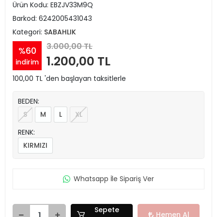
Ürün Kodu:
EBZJV33M9Q
Barkod:
6242005431043
Kategori:
SABAHLIK
3.000,00 TL
%60
1.200,00 TL
indirim
100,00 TL 'den başlayan taksitlerle
BEDEN:
S
M
L
XL
RENK:
KIRMIZI
Whatsapp İle Sipariş Ver
Sepete
Hemen Al