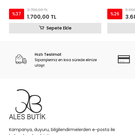
2.700,00 TL
5.000
%37
%26
1.700,00 TL
3.6
Sepete Ekle
Hızlı Teslimat
Siparişleriniz en kısa sürede elinize
ulaşır.
Kampanya, duyuru, bilgilendirmelerden e-posta ile