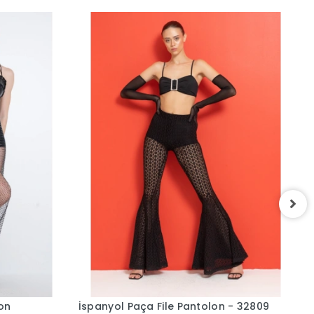
S
lon
İspanyol Paça File Pantolon - 32809