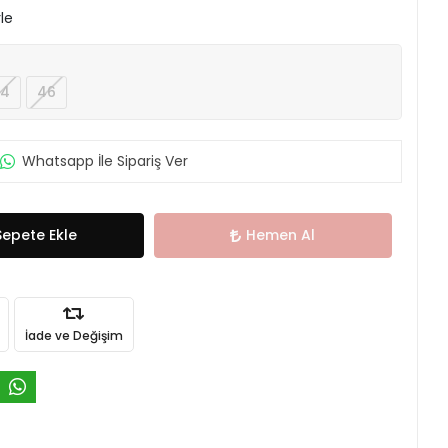
le
4
46
Whatsapp İle Sipariş Ver
Sepete Ekle
Hemen Al
İade ve Değişim