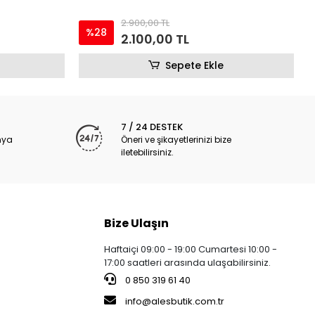
2.900,00 TL
%28
2.100,00 TL
Sepete Ekle
7 / 24 DESTEK
nya
Öneri ve şikayetlerinizi bize
iletebilirsiniz.
Bize Ulaşın
Haftaiçi 09:00 - 19:00 Cumartesi 10:00 -
17:00 saatleri arasında ulaşabilirsiniz.
0 850 319 61 40
info@alesbutik.com.tr