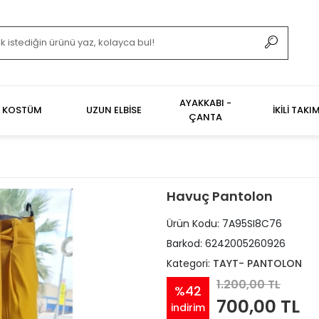
AYAKKABI -
KOSTÜM
UZUN ELBİSE
İKİLİ TAKI
ÇANTA
Havuç Pantolon
Ürün Kodu:
7A95SI8C76
Barkod:
6242005260926
Kategori:
TAYT- PANTOLON
1.200,00 TL
%42
700,00 TL
indirim