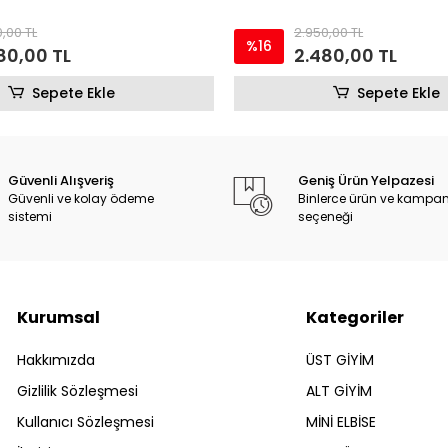
,00 TL
2.950,00 TL
%16
80,00 TL
2.480,00 TL
Sepete Ekle
Sepete Ekle
Güvenli Alışveriş
Geniş Ürün Yelpazesi
Güvenli ve kolay ödeme
Binlerce ürün ve kampa
sistemi
seçeneği
Kurumsal
Kategoriler
Hakkımızda
ÜST GİYİM
Gizlilik Sözleşmesi
ALT GİYİM
Kullanıcı Sözleşmesi
MİNİ ELBİSE