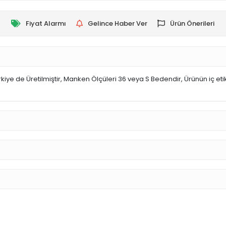
Fiyat Alarmı
Gelince Haber Ver
Ürün Önerileri
kiye de Üretilmiştir, Manken Ölçüleri 36 veya S Bedendir, Ürünün iç eti
r