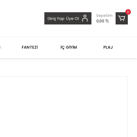
0
Sepetim
Giriş Yap
Üye Ol
0,00 TL
M
FANTEZİ
İÇ GİYİM
PLAJ