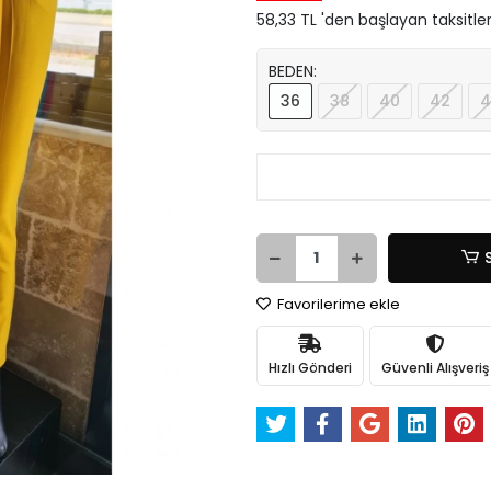
58,33 TL 'den başlayan taksitler
BEDEN:
36
38
40
42
4
Favorilerime ekle
Hızlı Gönderi
Güvenli Alışveriş