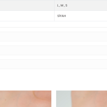
L
,
M
,
S
SİYAH