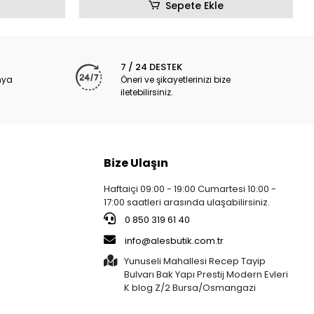
7 / 24 DESTEK
nya
Öneri ve şikayetlerinizi bize
iletebilirsiniz.
Bize Ulaşın
Haftaiçi 09:00 - 19:00 Cumartesi 10:00 -
17:00 saatleri arasında ulaşabilirsiniz.
0 850 319 61 40
info@alesbutik.com.tr
Yunuseli Mahallesi Recep Tayip
Bulvarı Bak Yapı Prestij Modern Evleri
K blog Z/2 Bursa/Osmangazi