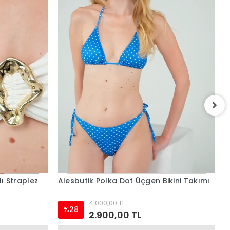
Alesbutik Dalga Desenli Bağlamalı
A
Üçgen Bikini Takımı
4.000,00 TL
%28
2.900,00 TL
kini Takımı
Sepete Ekle