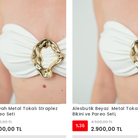
eyaz Metal Tokalı Straplez
Alesbutik Polka Dot Üçgen Bi
eo Seti,
0,00 TL
4.000,00 TL
%28
00,00 TL
2.900,00 TL