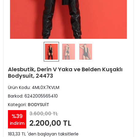
Alesbutik, Derin V Yaka ve Belden Kuşaklı
Bodysuit, 24473
Ürün Kodu:
4ML0X7KVLM
Barkod:
6242005565410
Kategori:
BODYSUİT
3.600,00 TL
%39
2.200,00 TL
indirim
183,33 TL 'den başlayan taksitlerle