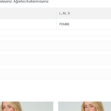
üleyiniz. Ağartıcı Kullanmayınız.
L
,
M
,
S
PEMBE