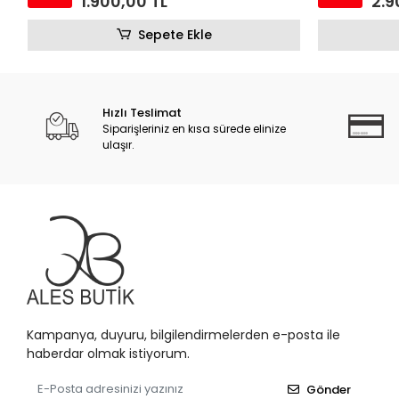
1.900,00 TL
2.9
Sepete Ekle
Hızlı Teslimat
Siparişleriniz en kısa sürede elinize
ulaşır.
Kampanya, duyuru, bilgilendirmelerden e-posta ile
haberdar olmak istiyorum.
Gönder