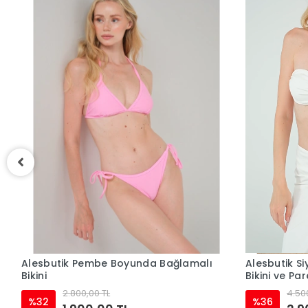
ı
Alesbutik Pembe Boyunda Bağlamalı
Alesbutik Si
Bikini
Bikini ve Par
2.800,00 TL
4.50
%32
%36