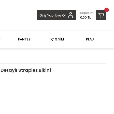
0
Sepetim
Giriş Yap
Üye Ol
0,00 TL
M
FANTEZİ
İÇ GİYİM
PLAJ
etaylı Straplez Bikini