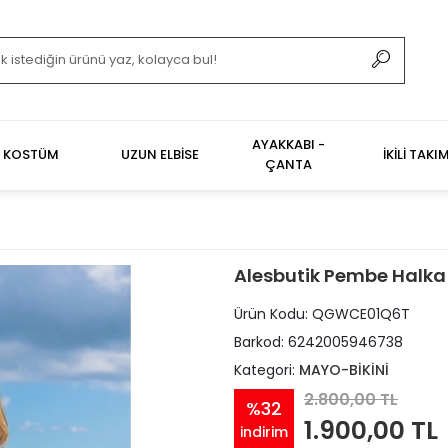
AYAKKABI -
KOSTÜM
UZUN ELBİSE
İKİLİ TAKI
ÇANTA
Alesbutik Pembe Halka D
Ürün Kodu:
QGWCE01Q6T
Barkod:
6242005946738
Kategori:
MAYO-BİKİNİ
2.800,00 TL
%32
1.900,00 TL
indirim