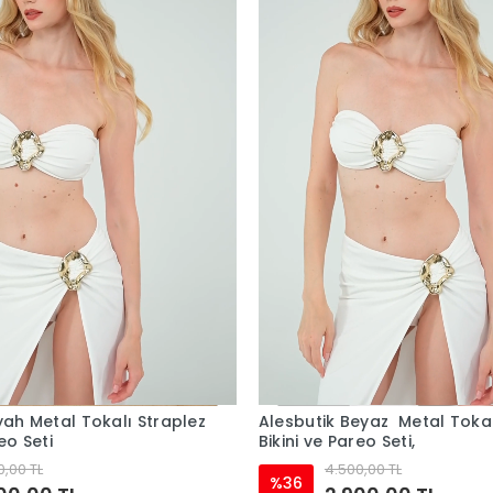
yah Metal Tokalı Straplez
Alesbutik Beyaz Metal Tokal
eo Seti
Bikini ve Pareo Seti,
0,00 TL
4.500,00 TL
%36