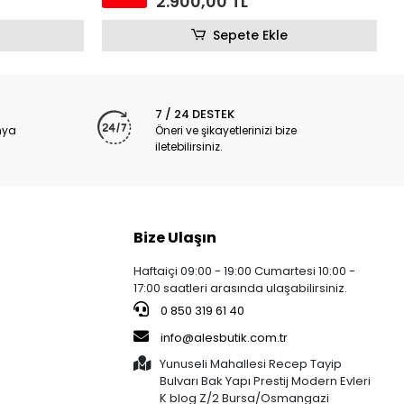
2.900,00 TL
Sepete Ekle
7 / 24 DESTEK
nya
Öneri ve şikayetlerinizi bize
iletebilirsiniz.
Bize Ulaşın
Haftaiçi 09:00 - 19:00 Cumartesi 10:00 -
17:00 saatleri arasında ulaşabilirsiniz.
0 850 319 61 40
info@alesbutik.com.tr
Yunuseli Mahallesi Recep Tayip
Bulvarı Bak Yapı Prestij Modern Evleri
K blog Z/2 Bursa/Osmangazi