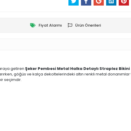
Fiyat Alarmı
Ürün Önerileri
 araya getiren
Şeker Pembesi Metal Halka Detaylı Straplez Bikini
rırken, göğüs ve kalça dekoltelerindeki altın renkli metal donanımlar
bir seçimdir.