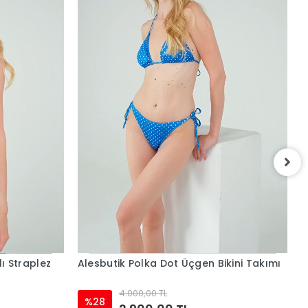
A
Ü
ı Straplez
Alesbutik Polka Dot Üçgen Bikini Takımı
4.000,00 TL
%28