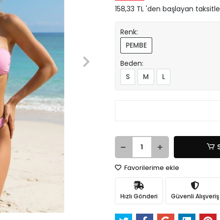
158,33 TL 'den başlayan taksitle
Renk:
PEMBE
Beden:
S
M
L
Favorilerime ekle
Hızlı Gönderi
Güvenli Alışveriş