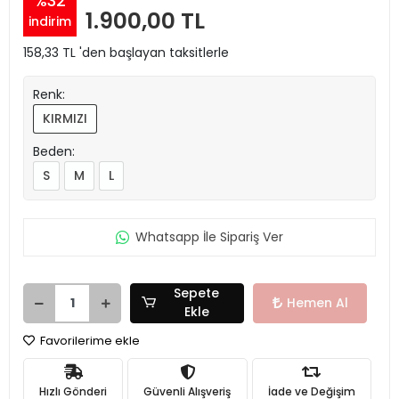
%32
1.900,00 TL
indirim
158,33 TL 'den başlayan taksitlerle
Renk:
KIRMIZI
Beden:
S
M
L
Whatsapp İle Sipariş Ver
Sepete
Hemen Al
Ekle
Favorilerime ekle
Hızlı Gönderi
Güvenli Alışveriş
İade ve Değişim