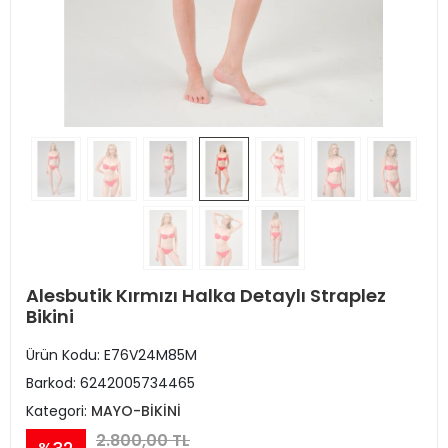
Alesbutik Kırmızı Halka Detaylı Straplez
Bikini
Ürün Kodu:
E76V24M85M
Barkod:
6242005734465
Kategori:
MAYO-BİKİNİ
2.800,00 TL