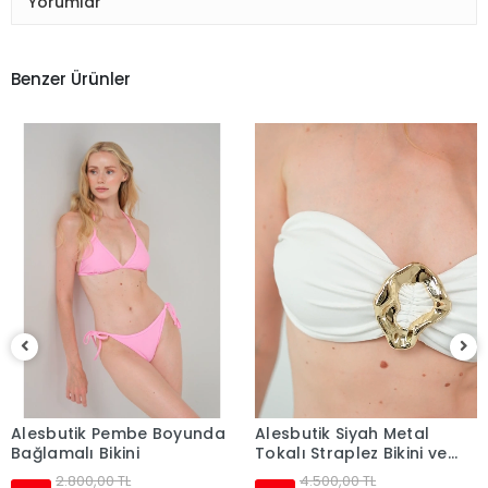
Yorumlar
Benzer Ürünler
Alesbutik Beyaz Metal
Tokalı Straplez Bikini ve
Pareo Seti,
4.500,00 TL
%36
2.900,00 TL
Alesbutik Siyah Metal
Tokalı Straplez Bikini ve
Pareo Seti
Sepete Ekle
4.500,00 TL