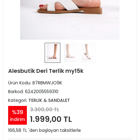
Alesbutik Deri Terlik my15k
Ürün Kodu:
B7RBMWJO9K
Barkod:
6242005559310
Kategori:
TERLİK & SANDALET
3.300,00 TL
%39
1.999,00 TL
indirim
166,58 TL 'den başlayan taksitlerle