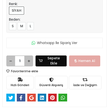
Renk:
SİYAH
Beden:
S
M
L
Whatsapp İle Sipariş Ver
Sepete
Hemen Al
Ekle
Favorilerime ekle
Hızlı Gönderi
Güvenli Alışveriş
İade ve Değişim