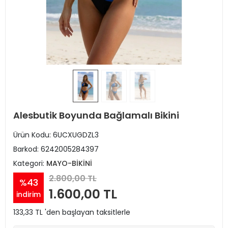
Alesbutik Boyunda Bağlamalı Bikini
Ürün Kodu:
6UCXUGDZL3
Barkod:
6242005284397
Kategori:
MAYO-BİKİNİ
2.800,00 TL
%43
1.600,00 TL
indirim
133,33 TL 'den başlayan taksitlerle