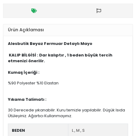
Ürün Açıklaması
Alesbutik Beyaz Fermuar Detaylı Mayo
KALIP BİLGİSİ : Dar kalıptır , 1 beden büyük tercih
etmenizi önerilir.
Kumaş İçeriği :
%90 Polyester %10 Elastan
Yıkama Talimatı :
30 Derecede yıkanabilir. Kuru temizle yapılabilir. Düşük Isıda
Ütüleyiniz. Ağartıcı Kullanmayınız.
BEDEN
L
,
M
,
S