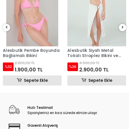
Alesbutik Beyaz Metal
Tokalı Straplez Bikini ve
Pareo Seti,
4.500,00 TL
%36
2.900,00 TL
Alesbutik Siyah Metal
Tokalı Straplez Bikini ve
Pareo Seti
Sepete Ekle
4.500,00 TL
%36
2.900,00 TL
Sepete Ekle
Hızlı Teslimat
Siparişleriniz en kısa sürede elinize ulaşır.
Güvenli Alışveriş