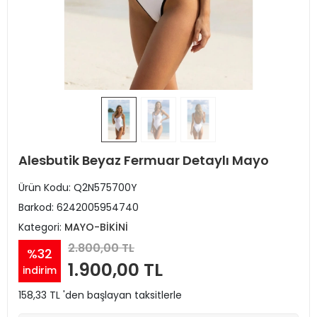
Alesbutik Beyaz Fermuar Detaylı Mayo
Ürün Kodu:
Q2N575700Y
Barkod:
6242005954740
Kategori:
MAYO-BİKİNİ
2.800,00 TL
%32
1.900,00 TL
indirim
158,33 TL 'den başlayan taksitlerle